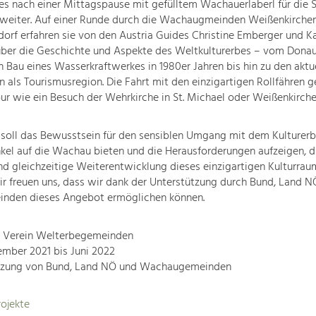
es nach einer Mittagspause mit gefülltem Wachauerlaberl für die 
weiter. Auf einer Runde durch die Wachaugmeinden Weißenkirche
orf erfahren sie von den Austria Guides Christine Emberger und Ka
ber die Geschichte und Aspekte des Weltkulturerbes – vom Donau
 Bau eines Wasserkraftwerkes in 1980er Jahren bis hin zu den aktu
 als Tourismusregion. Die Fahrt mit den einzigartigen Rollfähren g
ur wie ein Besuch der Wehrkirche in St. Michael oder Weißenkirche
 soll das Bewusstsein für den sensiblen Umgang mit dem Kulturerb
kel auf die Wachau bieten und die Herausforderungen aufzeigen, d
d gleichzeitige Weiterentwicklung dieses einzigartigen Kulturrau
r freuen uns, dass wir dank der Unterstützung durch Bund, Land 
den dieses Angebot ermöglichen können.
r: Verein Welterbegemeinden
ember 2021 bis Juni 2022
tzung von Bund, Land NÖ und Wachaugemeinden
ojekte