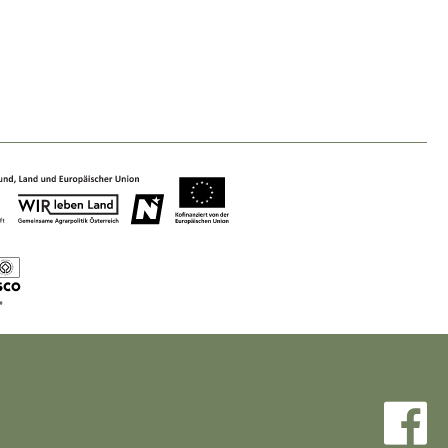
Nature & Landscape
Conservation
Maintenance, Regulation and Further
Development.
Building Culture
Site, Building Culture and Sustainable
Settlements.
Agriculture & Forestry
Managing and Caring for the Cultural
Landscape.
Tourism
Offer Development and Positioning