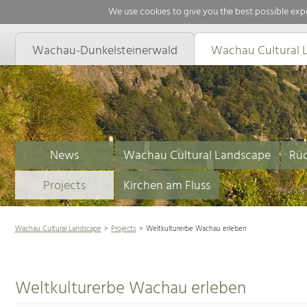
We use cookies to give you the best possible expe
Wachau-Dunkelsteinerwald
Wachau Cultural 
News
Wachau Cultural Landscape
Rüc
Projects
Kirchen am Fluss
Wachau Cultural Landscape
Projects
Weltkulturerbe Wachau erleben
Weltkulturerbe Wachau erleben