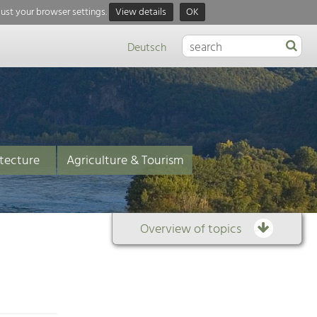
just your browser settings.
View details
OK
Deutsch
tecture
Agriculture & Tourism
Overview of topics
Overview
of