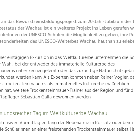
 an das Bewusstseinsbildungsprojekt zum 20-Jahr-Jubiläum des
bestatus der Wachau ist ein weiteres Projekt ins Leben gerufen 
ülerInnen der UNESCO-Schulen die Möglichkeit zu geben, ihre R
 Besonderheiten des UNESCO-Welterbes Wachau hautnah zu erleb
er eintägigen Exkursion in das Weltkulturerbe unternehmen die Sc
er Wahl, bei der entweder das immaterielle Kulturerbe des
auerns näher kennengelernt oder das zukünftige Naturschutzgebie
rkundet werden kann. Als Experten konnten neben Rainer Vogler, de
s Trockensteinmauerns als immaterielles Kulturerbe maßgeblich
n hat, weitere Trockensteinmauer-Trainer aus der Region und für d
ftspfleger Sebastian Galla gewonnen werden.
slungsreicher Tag im Weltkulturerbe Wachau
ntensiven Vormittag entlang der Nebenarme in Rossatz oder beim 
die SchülerInnen an einer freistehenden Trockensteinmauer selbst 