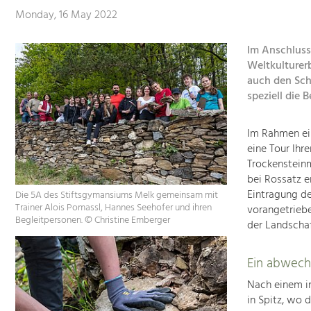
Monday, 16 May 2022
Im Anschluss
Weltkulturer
auch den Sch
speziell die
Im Rahmen ein
eine Tour Ihr
Trockensteinm
bei Rossatz e
Eintragung de
Die 5A des Stiftsgymansiums Melk gemeinsam mit
Trainer Alois Pomassl, Hannes Seehofer und ihren
vorangetriebe
Begleitpersonen. © Christine Emberger
der Landscha
Ein abwech
Nach einem i
in Spitz, wo 