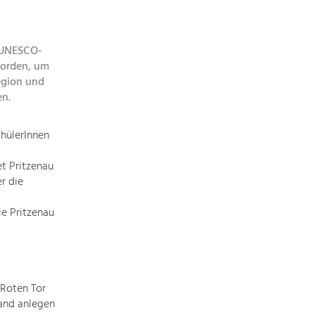
topics
 UNESCO-
Development
worden, um
within
egion und
our
en.
region
is
hülerInnen
extremely
diverse.
t Pritzenau
Which
r die
is
why
ie Pritzenau
we
provide
you
with
an
Roten Tor
overview
Hand anlegen