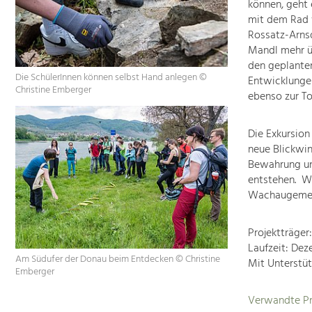
können, geht 
mit dem Rad 
Rossatz-Arnsd
Mandl mehr ü
den geplanten
Die SchülerInnen können selbst Hand anlegen ©
Entwicklungen
Christine Emberger
ebenso zur To
Die Exkursion
neue Blickwin
Bewahrung un
entstehen. Wi
Wachaugemein
Projektträge
Laufzeit: Dez
Am Südufer der Donau beim Entdecken © Christine
Mit Unterstü
Emberger
Verwandte Pr