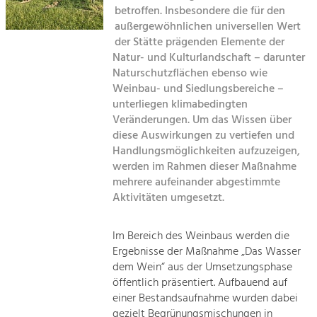
Kirchen am Fluss
Managing and Caring for the Cultural
betroffen. Insbesondere die für den
Landscape.
außergewöhnlichen universellen Wert
Suche
der Stätte prägenden Elemente der
Tourism
Natur- und Kulturlandschaft – darunter
Offer Development and Positioning
Naturschutzflächen ebenso wie
Impressum
Weinbau- und Siedlungsbereiche –
unterliegen klimabedingten
Kontakt
Art & Culture
Veränderungen. Um das Wissen über
Crafts, Science and Research.
diese Auswirkungen zu vertiefen und
Handlungsmöglichkeiten aufzuzeigen,
werden im Rahmen dieser Maßnahme
Social Affairs, Education
mehrere aufeinander abgestimmte
& Identity
Aktivitäten umgesetzt.
Equality, Youth and Integration.
Mobility & Energy
Im Bereich des Weinbaus werden die
Ergebnisse der Maßnahme „Das Wasser
Climate Change, Public Transport and
Renewable Energy.
dem Wein“ aus der Umsetzungsphase
öffentlich präsentiert. Aufbauend auf
Economy
einer Bestandsaufnahme wurden dabei
gezielt Begrünungsmischungen in
Increase in Regional Value Added.