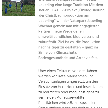
Kirchen am Fluss
Managing and Caring for the Cultural
Landscape.
Jauerling eine lange Tradition Mit dem
neuen LEADER-Projekt „Ökologisierung
Suche
der Christbaumproduktion am
Tourism
Jauerling“ will der Naturpark Jauerling-
Offer Development and Positioning
Impressum
Wachau gemeinsam mit engagierten
Partnern neue Wege gehen:
Kontakt
umweltfreundlicher, biodiverser und
Art & Culture
zukunftsfit. Ziel ist es, die Produktion
Crafts, Science and Research.
nachhaltiger zu gestalten – ganz im
Sinne von Klimaschutz,
Bodengesundheit und Artenvielfalt.
Social Affairs, Education
& Identity
Equality, Youth and Integration.
Über einen Zeitraum von drei Jahren
werden konkrete Maßnahmen und
Mobility & Energy
Versuchsanlagen umgesetzt, um den
Climate Change, Public Transport and
Einsatz von Herbiziden und Insektiziden
Renewable Energy.
zu reduzieren oder möglichst ganz zu
vermeiden. Auf ausgewählten
Economy
Pilotflächen wird z. B. mit speziellen
Increase in Regional Value Added.