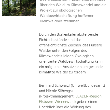
Kirchen am Fluss
Managing and Caring for the Cultural
Landscape.
über den Wald im Klimawandel und ein
Projekt zur ökologischen
Suche
Waldbewirtschaftung hofferner
Tourism
KleinwaldbesitzerInnen.
Offer Development and Positioning
Impressum
Durch den Borkenkäfer absterbende
Kontakt
Art & Culture
Fichtenbestände sind das
Crafts, Science and Research.
offensichtlichste Zeichen, dass unsere
Wälder unter den Folgen des
Klimawandels leiden. Ökologisch
Social Affairs, Education
orientierte Waldbewirtschaftung kann
& Identity
ein möglicher Ansatz sein um gesunde,
Equality, Youth and Integration.
klimafitte Wälder zu fördern.
Mobility & Energy
Bernhard Schwarzl (Umweltbundesamt)
Climate Change, Public Transport and
und Nicole Silhengst
Renewable Energy.
(Projektmanagement,
LEADER-Region
Elsbeere-Wienerwald)
geben einen
Economy
Überblick über die Wirkung des
Increase in Regional Value Added.