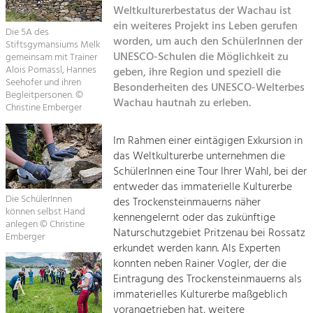
Kirchen am Fluss
Managing and Caring for the Cultural
Weltkulturerbestatus der Wachau ist
Landscape.
ein weiteres Projekt ins Leben gerufen
Die 5A des
Suche
worden, um auch den SchülerInnen der
Stiftsgymansiums Melk
Tourism
UNESCO-Schulen die Möglichkeit zu
gemeinsam mit Trainer
Offer Development and Positioning
Alois Pomassl, Hannes
geben, ihre Region und speziell die
Impressum
Seehofer und ihren
Besonderheiten des UNESCO-Welterbes
Begleitpersonen. ©
Wachau hautnah zu erleben.
Kontakt
Art & Culture
Christine Emberger
Crafts, Science and Research.
Im Rahmen einer eintägigen Exkursion in
das Weltkulturerbe unternehmen die
Social Affairs, Education
SchülerInnen eine Tour Ihrer Wahl, bei der
entweder das immaterielle Kulturerbe
& Identity
Die SchülerInnen
des Trockensteinmauerns näher
Equality, Youth and Integration.
können selbst Hand
kennengelernt oder das zukünftige
anlegen © Christine
Mobility & Energy
Naturschutzgebiet Pritzenau bei Rossatz
Emberger
erkundet werden kann. Als Experten
Climate Change, Public Transport and
Renewable Energy.
konnten neben Rainer Vogler, der die
Eintragung des Trockensteinmauerns als
Economy
immaterielles Kulturerbe maßgeblich
vorangetrieben hat, weitere
Increase in Regional Value Added.