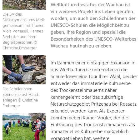
Kirchen am Fluss
Managing and Caring for the Cultural
Weltkulturerbestatus der Wachau ist
Landscape.
ein weiteres Projekt ins Leben gerufen
Die 5A des
Suche
worden, um auch den SchülerInnen der
Stiftsgymansiums Melk
Tourism
UNESCO-Schulen die Möglichkeit zu
gemeinsam mit Trainer
Offer Development and Positioning
Alois Pomassl, Hannes
geben, ihre Region und speziell die
Impressum
Seehofer und ihren
Besonderheiten des UNESCO-Welterbes
Begleitpersonen. ©
Wachau hautnah zu erleben.
Kontakt
Art & Culture
Christine Emberger
Crafts, Science and Research.
Im Rahmen einer eintägigen Exkursion in
das Weltkulturerbe unternehmen die
Social Affairs, Education
SchülerInnen eine Tour Ihrer Wahl, bei der
entweder das immaterielle Kulturerbe
& Identity
Die SchülerInnen
des Trockensteinmauerns näher
Equality, Youth and Integration.
können selbst Hand
kennengelernt oder das zukünftige
anlegen © Christine
Mobility & Energy
Naturschutzgebiet Pritzenau bei Rossatz
Emberger
erkundet werden kann. Als Experten
Climate Change, Public Transport and
Renewable Energy.
konnten neben Rainer Vogler, der die
Eintragung des Trockensteinmauerns als
Economy
immaterielles Kulturerbe maßgeblich
vorangetrieben hat, weitere
Increase in Regional Value Added.