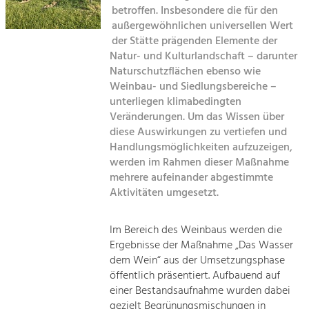
Kirchen am Fluss
Managing and Caring for the Cultural
betroffen. Insbesondere die für den
Landscape.
außergewöhnlichen universellen Wert
Suche
der Stätte prägenden Elemente der
Tourism
Natur- und Kulturlandschaft – darunter
Offer Development and Positioning
Naturschutzflächen ebenso wie
Impressum
Weinbau- und Siedlungsbereiche –
unterliegen klimabedingten
Kontakt
Art & Culture
Veränderungen. Um das Wissen über
Crafts, Science and Research.
diese Auswirkungen zu vertiefen und
Handlungsmöglichkeiten aufzuzeigen,
werden im Rahmen dieser Maßnahme
Social Affairs, Education
mehrere aufeinander abgestimmte
& Identity
Aktivitäten umgesetzt.
Equality, Youth and Integration.
Mobility & Energy
Im Bereich des Weinbaus werden die
Ergebnisse der Maßnahme „Das Wasser
Climate Change, Public Transport and
Renewable Energy.
dem Wein“ aus der Umsetzungsphase
öffentlich präsentiert. Aufbauend auf
Economy
einer Bestandsaufnahme wurden dabei
gezielt Begrünungsmischungen in
Increase in Regional Value Added.