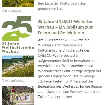
Kirchen am Fluss
Managing and Caring for the Cultural
ihre Liste der Welterbestätten
Landscape.
genommen hat.
© Rita Newman
Suche
Tourism
25 Jahre UNESCO-Welterbe
Offer Development and Positioning
Impressum
Wachau – Ein Jubiläum zum
Feiern und Reflektieren
Kontakt
Art & Culture
Am 2. Dezember 2000 wurde die
Crafts, Science and Research.
Wachau als "fortbestehende
Kulturlandschaft" in die Liste der
UNESCO-Welterbestätten
Social Affairs, Education
aufgenommen. Seither bewahren und
& Identity
entwickeln die Wachauerinnen und
Equality, Youth and Integration.
Wachauer diese einzigartige Region mit
großem Engagement. Das 25-jährige
Mobility & Energy
© extremfotos.at
Jubiläum bietet nun Anlass, auf die
Climate Change, Public Transport and
Bedeutung des Welterbes für die Region
Renewable Energy.
zu blicken und neue Perspektiven für die
Zukunft zu entdecken.
Economy
Increase in Regional Value Added.