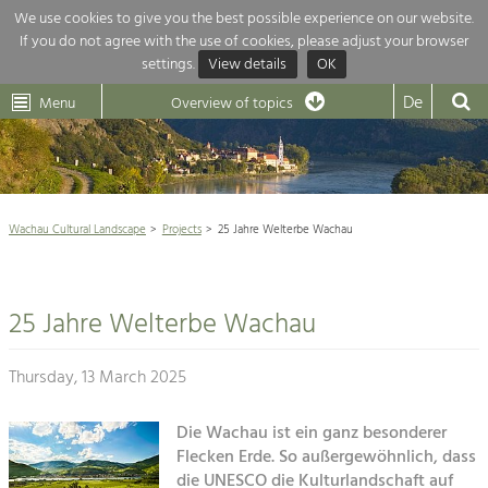
We use cookies to give you the best possible experience on our website.
If you do not agree with the use of cookies, please adjust your browser
Overview of topics
settings.
View details
OK
Wachau-
Wachau
Dunkelsteinerwald
Klima
Dunkelsteinerwald
Cultural
De
Menu
Landscape
Overview of topics
Development within our region is extremely diverse. Which is why we
News
provide you with an overview of our main topics here. For more

information, simply click on the topic to see all projects in this context.
Wachau Cultural Landscape

Wachau Cultural Landscape
Projects
25 Jahre Welterbe Wachau
Rückblick 25 Jahre Jubiläum

Nature & Landscape
Nature conservation

Conservation
25 Jahre Welterbe Wachau
Maintenance, Regulation and Further
Architecture

Development.
Building Culture
Thursday, 13 March 2025
Agriculture & Tourism
Site, Building Culture and Sustainable
Settlements.
Die Wachau ist ein ganz besonderer
Projects
Flecken Erde. So außergewöhnlich, dass
Agriculture & Forestry
die UNESCO die Kulturlandschaft auf