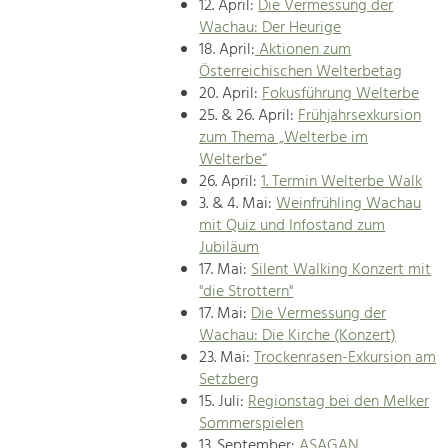
12. April:
Die Vermessung der
Wachau: Der Heurige
18. April:
Aktionen zum
Österreichischen Welterbetag
20. April:
Fokusführung Welterbe
25. & 26. April:
Frühjahrsexkursion
zum Thema „Welterbe im
Welterbe“
26. April:
1. Termin Welterbe Walk
3. & 4. Mai:
Weinfrühling Wachau
mit Quiz und Infostand zum
Jubiläum
17. Mai:
Silent Walking Konzert mit
"die Strottern"
17. Mai:
Die Vermessung der
Wachau: Die Kirche (Konzert)
23. Mai:
Trockenrasen-Exkursion am
Setzberg
15. Juli:
Regionstag bei den Melker
Sommerspielen
13. September:
ASAGAN