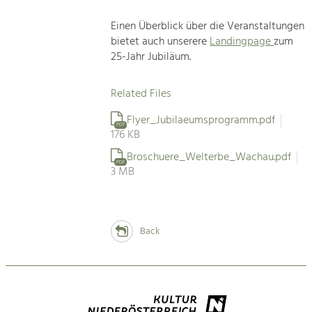
Einen Überblick über die Veranstaltungen
bietet auch unserere
Landingpage
zum
25-Jahr Jubiläum.
Related Files
Flyer_Jubilaeumsprogramm.pdf
PDF
176 KB
Broschuere_Welterbe_Wachau.pdf
PDF
3 MB
Back