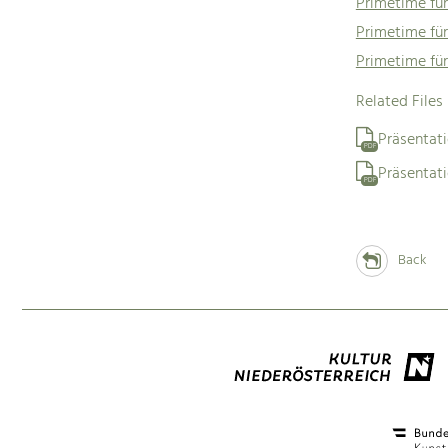
Primetime für
Primetime für
Primetime fü
Related Files
Präsentat
PDF
Präsenta
PDF
Back