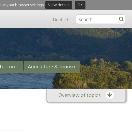
just your browser settings.
View details
OK
Deutsch
tecture
Agriculture & Tourism
Overview of topics
Overview
of