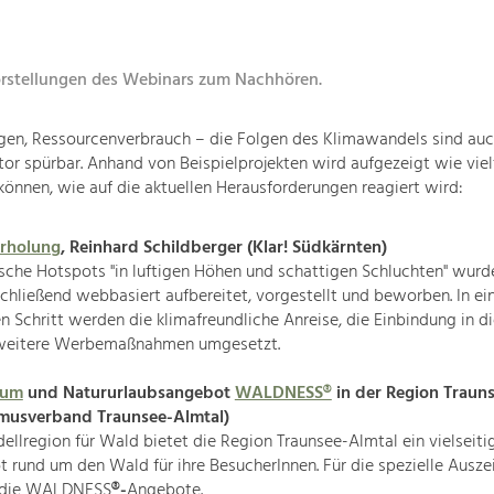
orstellungen des Webinars zum Nachhören.
egen, Ressourcenverbrauch – die Folgen des Klimawandels sind au
or spürbar. Anhand von Beispielprojekten wird aufgezeigt wie vielf
können, wie auf die aktuellen Herausforderungen reagiert wird:
Erholung
, Reinhard Schildberger (Klar! Südkärnten)
ische Hotspots "in luftigen Höhen und schattigen Schluchten" wur
chließend webbasiert aufbereitet, vorgestellt und beworben. In e
n Schritt werden die klimafreundliche Anreise, die Einbindung in d
weitere Werbemaßnahmen umgesetzt.
aum
und Natururlaubsangebot
WALDNESS®
in der Region Traun
smusverband Traunsee-Almtal)
ellregion für Wald bietet die Region Traunsee-Almtal ein vielseiti
 rund um den Wald für ihre BesucherInnen. Für die spezielle Ausze
 die WALDNESS
®-
Angebote.