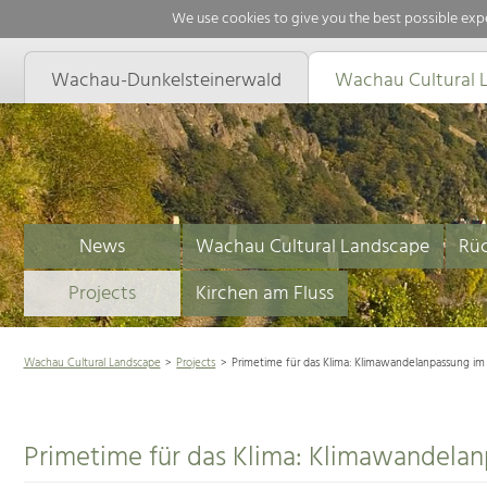
We use cookies to give you the best possible expe
Wachau-Dunkelsteinerwald
Wachau Cultural 
News
Wachau Cultural Landscape
Rüc
Projects
Kirchen am Fluss
Wachau Cultural Landscape
Projects
Primetime für das Klima: Klimawandelanpassung im 
Primetime für das Klima: Klimawandelan