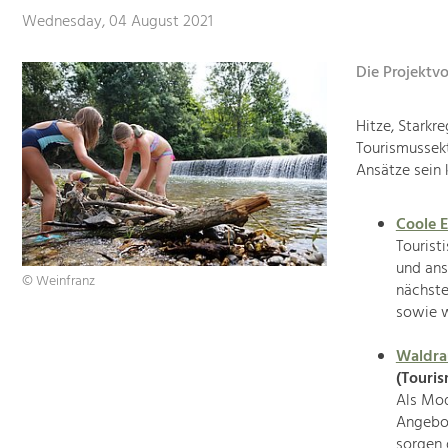
Wednesday, 04 August 2021
Die Projektv
Hitze, Starkr
Tourismussekt
Ansätze sein 
Coole 
Tourist
und ans
© Weinfranz
nächste
sowie 
Waldr
(Touri
Als Mod
Angebot
sorgen