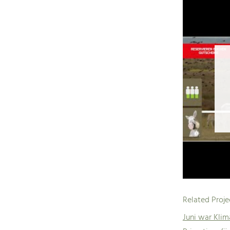
Related Proje
Juni war Kli