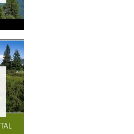
Art & Culture
Crafts, Science and Research.
Social Affairs, Education
& Identity
Equality, Youth and Integration.
Mobility & Energy
Climate Change, Public Transport and
Renewable Energy.
Economy
Increase in Regional Value Added.