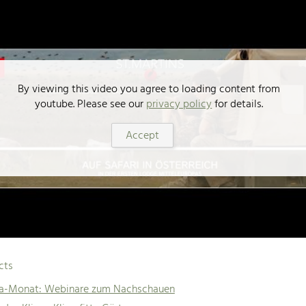
By viewing this video you agree to loading content from
youtube. Please see our
privacy policy
for details.
Accept
cts
ma-Monat: Webinare zum Nachschauen