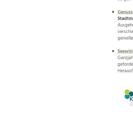
Genussr
Stadtm
Ausgeh
verschi
genieße
Seewink
Ganzjah
geforder
Herausf