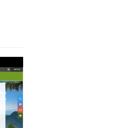
Nature & Landscape
Conservation
Maintenance, Regulation and Further
Development.
Building Culture
Site, Building Culture and Sustainable
Settlements.
Agriculture & Forestry
Managing and Caring for the Cultural
Landscape.
Tourism
Offer Development and Positioning