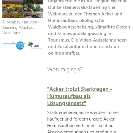
Kirchen am Fluss
organisierte die KLAR!-Region Wachau-
Managing and Caring for the Cultural
Landscape.
Dunkelsteinerwald-Jauerling vier
Webinare zu den Themen Acker und
Suche
Tourism
Humusaufbau, ökologische
© pixabay, Naturpark
Waldbewirtschaftung, klimafitte Gärten
Offer Development and Positioning
Jauerling-Wachau,
Impressum
Weinfranz
und Klimawandelanpassung im
Tourismus. Die Video-Aufzeichnungen
Kontakt
Art & Culture
und Zusatzinformationen sind nun
online abrufbar.
Crafts, Science and Research.
Worum ging's?
Social Affairs, Education
& Identity
Equality, Youth and Integration.
"Acker trotzt Starkregen -
Humusaufbau als
Mobility & Energy
Lösungsansatz"
Climate Change, Public Transport and
Renewable Energy.
Starkregenereignisse werden immer
häufiger und fordern unsere Äcker.
Economy
Humusaufbau verhindert nicht nur
Increase in Regional Value Added.
Abschwemmungen und erhöht die