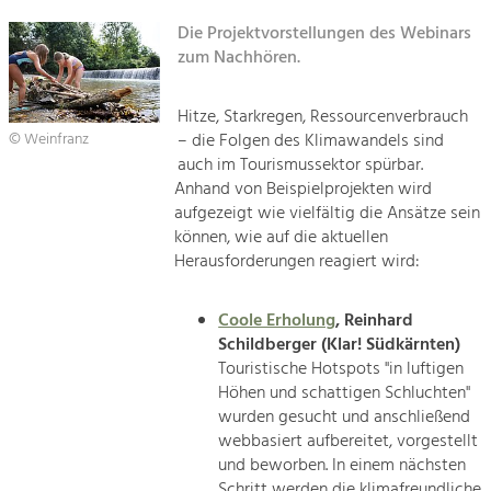
Kirchen am Fluss
Managing and Caring for the Cultural
Landscape.
Die Projektvorstellungen des Webinars
zum Nachhören.
Suche
Tourism
Offer Development and Positioning
Impressum
Hitze, Starkregen, Ressourcenverbrauch
– die Folgen des Klimawandels sind
© Weinfranz
Kontakt
auch im Tourismussektor spürbar.
Art & Culture
Anhand von Beispielprojekten wird
Crafts, Science and Research.
aufgezeigt wie vielfältig die Ansätze sein
können, wie auf die aktuellen
Herausforderungen reagiert wird:
Social Affairs, Education
& Identity
Equality, Youth and Integration.
Coole Erholung
, Reinhard
Schildberger (Klar! Südkärnten)
Mobility & Energy
Touristische Hotspots "in luftigen
Climate Change, Public Transport and
Höhen und schattigen Schluchten"
Renewable Energy.
wurden gesucht und anschließend
webbasiert aufbereitet, vorgestellt
Economy
und beworben. In einem nächsten
Increase in Regional Value Added.
Schritt werden die klimafreundliche