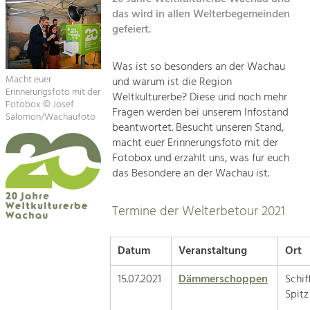
Kirchen am Fluss
das wird in allen Welterbegemeinden
gefeiert.
Suche
Was ist so besonders an der Wachau
Impressum
Macht euer
und warum ist die Region
Erinnerungsfoto mit der
Weltkulturerbe? Diese und noch mehr
Kontakt
Fotobox © Josef
Fragen werden bei unserem Infostand
Salomon/Wachaufoto
beantwortet. Besucht unseren Stand,
macht euer Erinnerungsfoto mit der
Fotobox und erzählt uns, was für euch
das Besondere an der Wachau ist.
Termine der Welterbetour 2021
Datum
Veranstaltung
Ort
15.07.2021
Dämmerschoppen
Schi
S