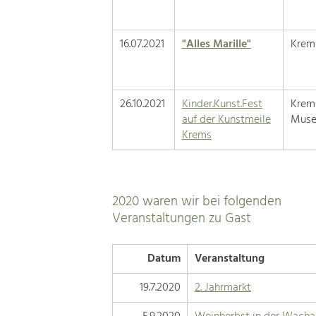
16.07.2021
"Alles Marille"
Krem
26.10.2021
Kinder.Kunst.Fest
Krem
auf der Kunstmeile
Muse
Krems
2020 waren wir bei folgenden
Veranstaltungen zu Gast
Datum
Veranstaltung
19.7.2020
2. Jahrmarkt