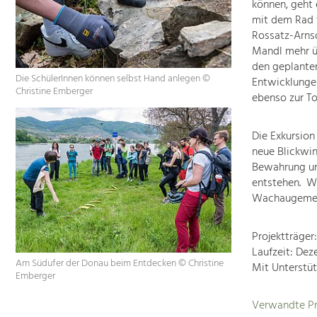
können, geht 
mit dem Rad 
Rossatz-Arnsd
Mandl mehr ü
den geplanten
Die SchülerInnen können selbst Hand anlegen ©
Entwicklungen
Christine Emberger
ebenso zur To
Die Exkursion
neue Blickwin
Bewahrung un
entstehen. Wi
Wachaugemein
Projektträge
Laufzeit: Dez
Am Südufer der Donau beim Entdecken © Christine
Mit Unterstü
Emberger
Verwandte Pr