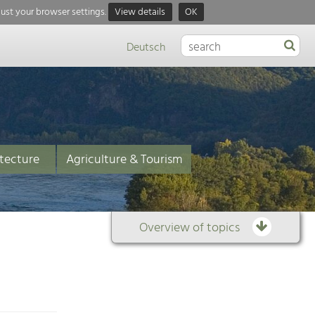
just your browser settings.
View details
OK
Deutsch
tecture
Agriculture & Tourism
Overview of topics
Overview
of