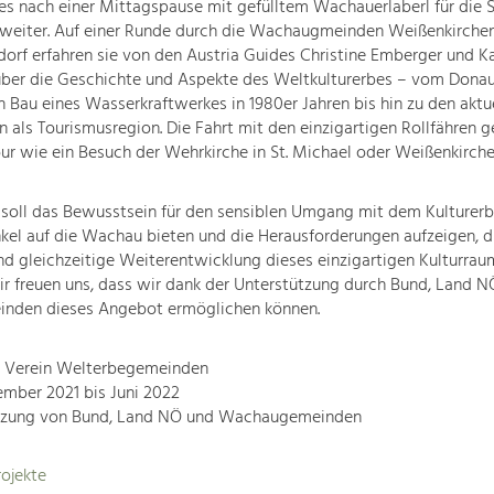
es nach einer Mittagspause mit gefülltem Wachauerlaberl für die 
weiter. Auf einer Runde durch die Wachaugmeinden Weißenkirche
orf erfahren sie von den Austria Guides Christine Emberger und Ka
ber die Geschichte und Aspekte des Weltkulturerbes – vom Donau
 Bau eines Wasserkraftwerkes in 1980er Jahren bis hin zu den aktu
 als Tourismusregion. Die Fahrt mit den einzigartigen Rollfähren g
ur wie ein Besuch der Wehrkirche in St. Michael oder Weißenkirche
 soll das Bewusstsein für den sensiblen Umgang mit dem Kulturerb
kel auf die Wachau bieten und die Herausforderungen aufzeigen, d
d gleichzeitige Weiterentwicklung dieses einzigartigen Kulturrau
r freuen uns, dass wir dank der Unterstützung durch Bund, Land 
den dieses Angebot ermöglichen können.
r: Verein Welterbegemeinden
ember 2021 bis Juni 2022
tzung von Bund, Land NÖ und Wachaugemeinden
ojekte