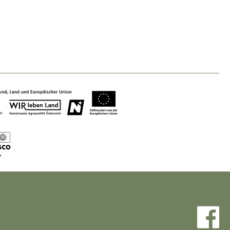
Nature & Landscape
Conservation
Maintenance, Regulation and Further
Development.
Building Culture
Site, Building Culture and Sustainable
Settlements.
Agriculture & Forestry
Managing and Caring for the Cultural
Landscape.
Tourism
Offer Development and Positioning