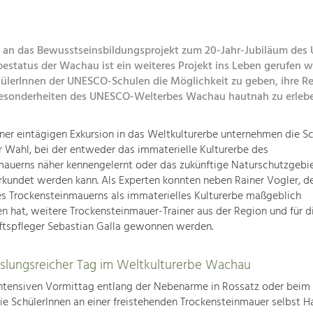
 an das Bewusstseinsbildungsprojekt zum 20-Jahr-Jubiläum des
bestatus der Wachau ist ein weiteres Projekt ins Leben gerufen 
ülerInnen der UNESCO-Schulen die Möglichkeit zu geben, ihre R
 Besonderheiten des UNESCO-Welterbes Wachau hautnah zu erleb
er eintägigen Exkursion in das Weltkulturerbe unternehmen die Sc
er Wahl, bei der entweder das immaterielle Kulturerbe des
auerns näher kennengelernt oder das zukünftige Naturschutzgebie
rkundet werden kann. Als Experten konnten neben Rainer Vogler, de
s Trockensteinmauerns als immaterielles Kulturerbe maßgeblich
n hat, weitere Trockensteinmauer-Trainer aus der Region und für d
ftspfleger Sebastian Galla gewonnen werden.
slungsreicher Tag im Weltkulturerbe Wachau
ntensiven Vormittag entlang der Nebenarme in Rossatz oder beim 
die SchülerInnen an einer freistehenden Trockensteinmauer selbst 