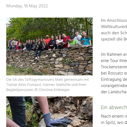
Monday, 16 May 2022
Im Anschluss
Weltkulturer
auch den Sch
speziell die
Im Rahmen ein
eine Tour Ihr
Trockensteinm
bei Rossatz e
Eintragung de
Die 5A des Stiftsgymansiums Melk gemeinsam mit
Trainer Alois Pomassl, Hannes Seehofer und ihren
vorangetriebe
Begleitpersonen. © Christine Emberger
der Landscha
Ein abwech
Nach einem i
in Spitz, wo 