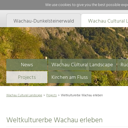
We use cookies to give you the best possible expe
Wachau-Dunkelsteinerwald
Wachau Cultural 
News
Wachau Cultural Landscape
Rüc
Projects
Kirchen am Fluss
Wachau Cultural Landscape
Projects
Weltkulturerbe Wachau erleben
Weltkulturerbe Wachau erleben