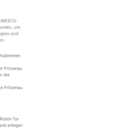
topics
 UNESCO-
Development
worden, um
within
egion und
our
en.
region
is
hülerInnen
extremely
diverse.
t Pritzenau
Which
r die
is
why
ie Pritzenau
we
provide
you
with
an
Roten Tor
overview
Hand anlegen