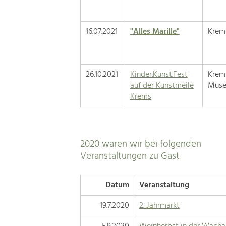
16.07.2021
"Alles Marille"
Krem
26.10.2021
Kinder.Kunst.Fest
Krem
auf der Kunstmeile
Muse
Krems
2020 waren wir bei folgenden
Veranstaltungen zu Gast
Datum
Veranstaltung
19.7.2020
2. Jahrmarkt