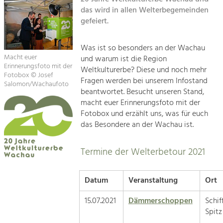
Kirchen am Fluss
das wird in allen Welterbegemeinden
gefeiert.
Suche
Was ist so besonders an der Wachau
Impressum
Macht euer
und warum ist die Region
Erinnerungsfoto mit der
Weltkulturerbe? Diese und noch mehr
Kontakt
Fotobox © Josef
Fragen werden bei unserem Infostand
Salomon/Wachaufoto
beantwortet. Besucht unseren Stand,
macht euer Erinnerungsfoto mit der
Fotobox und erzählt uns, was für euch
das Besondere an der Wachau ist.
Termine der Welterbetour 2021
Datum
Veranstaltung
Ort
15.07.2021
Dämmerschoppen
Schi
S