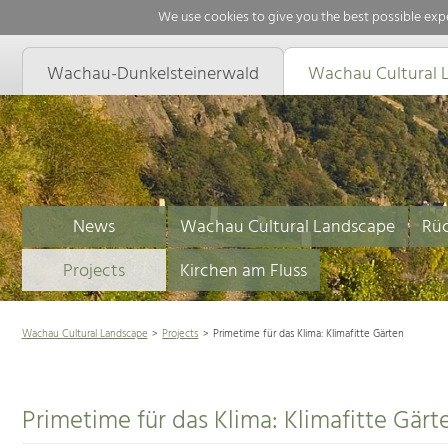
We use cookies to give you the best possible expe
Wachau-Dunkelsteinerwald
Wachau Cultural 
News
Wachau Cultural Landscape
Rüc
Projects
Kirchen am Fluss
Wachau Cultural Landscape
Projects
Primetime für das Klima: Klimafitte Gärten
Primetime für das Klima: Klimafitte Gärt