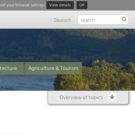
just your browser settings.
View details
OK
Deutsch
tecture
Agriculture & Tourism
Overview of topics
Overview
of