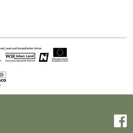
Nature & Landscape
Conservation
Maintenance, Regulation and Further
Development.
Building Culture
Site, Building Culture and Sustainable
Settlements.
Agriculture & Forestry
Managing and Caring for the Cultural
Landscape.
Tourism
Offer Development and Positioning