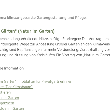
ema klimaangepasste Gartengestaltung und Pflege.
e Gärten" (Natur im Garten)
enheit, langanhaltende Hitze, heftige Starkregen: Der Vortrag beh
intelligente Wege zur Anpassung unserer Gärten an den Klimawand
chtig sind Bepflanzungen für mehr Verdunstung, Zurückhaltung vo
ung und Nutzung von Kreisläufen. Ein Vortrag von „Natur im Garten
de Information:
im Garten” Infoblätter für PrivatgärtnerInnen
üre “Der Klimabaum”
tieren
n im Garten
 gärtnern
olge im Garten