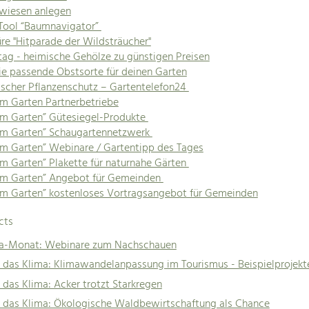
wiesen anlegen
Tool “Baumnavigator”
re "Hitparade der Wildsträucher"
ag - heimische Gehölze zu günstigen Preisen
ie passende Obstsorte für deinen Garten
scher Pflanzenschutz – Gartentelefon24
im Garten Partnerbetriebe
im Garten” Gütesiegel-Produkte
im Garten” Schaugartennetzwerk
im Garten” Webinare / Gartentipp des Tages
im Garten” Plakette für naturnahe Gärten
im Garten” Angebot für Gemeinden
im Garten” kostenloses Vortragsangebot für Gemeinden
cts
ma-Monat: Webinare zum Nachschauen
 das Klima: Klimawandelanpassung im Tourismus - Beispielprojekt
 das Klima: Acker trotzt Starkregen
r das Klima: Ökologische Waldbewirtschaftung als Chance