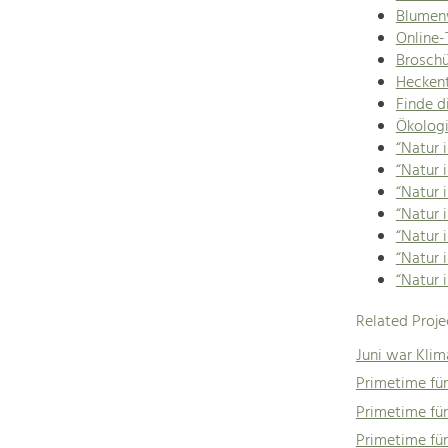
Blumen
Online-
Broschü
Heckent
Finde d
Ökologi
“Natur 
“Natur 
“Natur 
“Natur 
“Natur 
“Natur 
“Natur 
Related Proje
Juni war Kli
Primetime für
Primetime für
Primetime fü