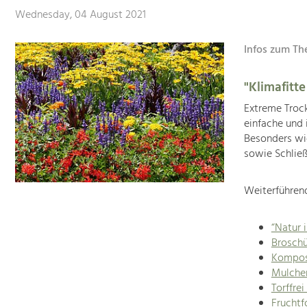
Wednesday, 04 August 2021
Infos zum Th
"Klimafitt
Extreme Trock
einfache und 
Besonders wi
sowie Schließ
Weiterführen
“Natur 
Brosch
Kompos
Mulche
Torffrei
Fruchtf