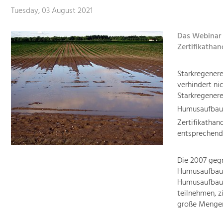
Tuesday, 03 August 2021
Das Webinar
Zertifikathan
Starkregener
verhindert n
Starkregenere
Humusaufbau 
Zertifikathan
entsprechend
Die 2007 gegr
Humusaufbau e
Humusaufbaup
teilnehmen, z
große Mengen