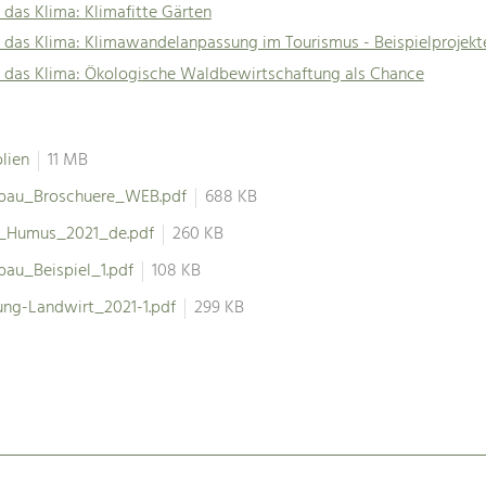
 das Klima: Klimafitte Gärten
 das Klima: Klimawandelanpassung im Tourismus - Beispielprojekt
r das Klima: Ökologische Waldbewirtschaftung als Chance
lien
11 MB
bau_Broschuere_WEB.pdf
688 KB
t_Humus_2021_de.pdf
260 KB
au_Beispiel_1.pdf
108 KB
ung-Landwirt_2021-1.pdf
299 KB