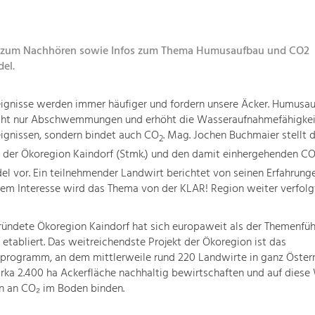
 zum Nachhören sowie Infos zum Thema Humusaufbau und CO2
del.
eignisse werden immer häufiger und fordern unsere Äcker. Humusa
icht nur Abschwemmungen und erhöht die Wasseraufnahmefähigkei
ignissen, sondern bindet auch CO
. Mag. Jochen Buchmaier stellt d
2
der Ökoregion Kaindorf (Stmk.) und den damit einhergehenden C
del vor. Ein teilnehmender Landwirt berichtet von seinen Erfahrunge
em Interesse wird das Thema von der KLAR! Region weiter verfolgt
ündete Ökoregion Kaindorf hat sich europaweit als der Themenfüh
tabliert. Das weitreichendste Projekt der Ökoregion ist das
rogramm, an dem mittlerweile rund 220 Landwirte in ganz Österr
irka 2.400 ha Ackerfläche nachhaltig bewirtschaften und auf diese
 an CO₂ im Boden binden.