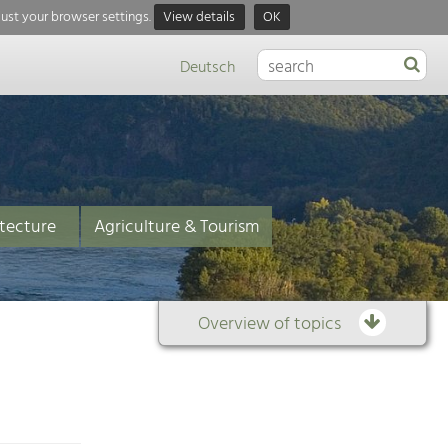
just your browser settings.
View details
OK
Deutsch
tecture
Agriculture & Tourism
Overview of topics
Overview
of