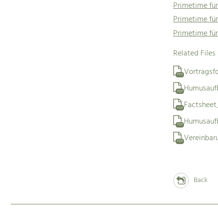
Primetime für
Primetime für
Primetime fü
Related Files
Vortragsfo
PDF
Humusauf
PDF
Factshee
PDF
Humusaufb
PDF
Vereinbar
PDF
Back