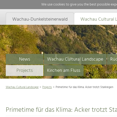
We use cookies to give you the best possible expe
Wachau-Dunkelsteinerwald
Wachau Cultural 
News
Wachau Cultural Landscape
Rüc
Projects
Kirchen am Fluss
Wachau Cultural Landscape
Projects
Primetime für das Klima: Acker trotzt Starkregen
Primetime für das Klima: Acker trotzt St