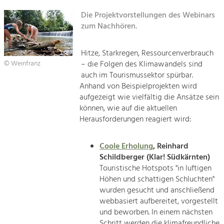
Kirchen am Fluss
Managing and Caring for the Cultural
Landscape.
Die Projektvorstellungen des Webinars
zum Nachhören.
Suche
Tourism
Offer Development and Positioning
Impressum
Hitze, Starkregen, Ressourcenverbrauch
– die Folgen des Klimawandels sind
© Weinfranz
Kontakt
auch im Tourismussektor spürbar.
Art & Culture
Anhand von Beispielprojekten wird
Crafts, Science and Research.
aufgezeigt wie vielfältig die Ansätze sein
können, wie auf die aktuellen
Herausforderungen reagiert wird:
Social Affairs, Education
& Identity
Equality, Youth and Integration.
Coole Erholung
, Reinhard
Schildberger (Klar! Südkärnten)
Mobility & Energy
Touristische Hotspots "in luftigen
Climate Change, Public Transport and
Höhen und schattigen Schluchten"
Renewable Energy.
wurden gesucht und anschließend
webbasiert aufbereitet, vorgestellt
Economy
und beworben. In einem nächsten
Increase in Regional Value Added.
Schritt werden die klimafreundliche