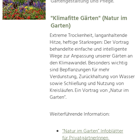
Kirchen am Fluss
Gartengestaltung und Pflege.
Managing and Caring for the Cultural
Landscape.
"Klimafitte Gärten" (Natur im
Suche
Tourism
Garten)
Offer Development and Positioning
Impressum
Extreme Trockenheit, langanhaltende
Hitze, heftige Starkregen: Der Vortrag
Kontakt
Art & Culture
behandelte einfache und intelligente
Wege zur Anpassung unserer Gärten an
Crafts, Science and Research.
den Klimawandel. Besonders wichtig
sind Bepflanzungen für mehr
Social Affairs, Education
Verdunstung, Zurückhaltung von Wasser
sowie Schließung und Nutzung von
& Identity
Kreisläufen. Ein Vortrag von „Natur im
Equality, Youth and Integration.
Garten“.
Mobility & Energy
Climate Change, Public Transport and
Weiterführende Information:
Renewable Energy.
“Natur im Garten” Infoblätter
Economy
für PrivatgärtnerInnen
Increase in Regional Value Added.