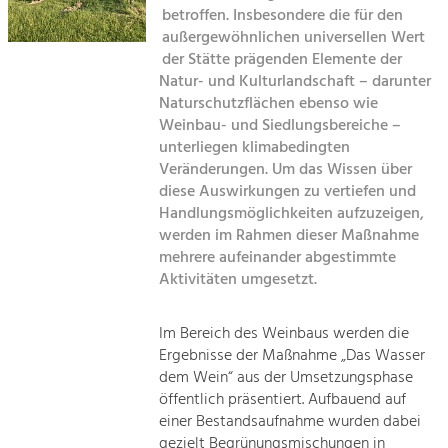
Kirchen am Fluss
Managing and Caring for the Cultural
betroffen. Insbesondere die für den
Landscape.
außergewöhnlichen universellen Wert
Suche
der Stätte prägenden Elemente der
Tourism
Natur- und Kulturlandschaft – darunter
Offer Development and Positioning
Naturschutzflächen ebenso wie
Impressum
Weinbau- und Siedlungsbereiche –
unterliegen klimabedingten
Kontakt
Art & Culture
Veränderungen. Um das Wissen über
Crafts, Science and Research.
diese Auswirkungen zu vertiefen und
Handlungsmöglichkeiten aufzuzeigen,
werden im Rahmen dieser Maßnahme
Social Affairs, Education
mehrere aufeinander abgestimmte
& Identity
Aktivitäten umgesetzt.
Equality, Youth and Integration.
Mobility & Energy
Im Bereich des Weinbaus werden die
Ergebnisse der Maßnahme „Das Wasser
Climate Change, Public Transport and
Renewable Energy.
dem Wein“ aus der Umsetzungsphase
öffentlich präsentiert. Aufbauend auf
Economy
einer Bestandsaufnahme wurden dabei
gezielt Begrünungsmischungen in
Increase in Regional Value Added.