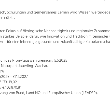
sch, Schulungen und gemeinsames Lernen wird Wissen weitergege
en nützt. .
ren Fokus auf ökologische Nachhaltigkeit und regionaler Zusammen
in starkes Beispiel dafür, wie Innovation und Tradition miteinande
 – für eine lebendige, gesunde und zukunftsfähige Kulturlandsch
rch das Projektauswahlgremium: 5.6.2025
: Naturpark Jauerling-Wachau
60%
6.2025 - 31.12.2027
 173.118,02
 € 103.870,81
tzung von Bund, Land NÖ und Europäischer Union (LEADER).