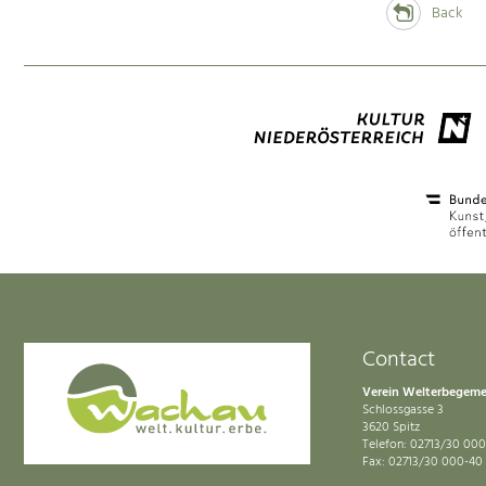
Back
Contact
Verein Welterbegem
Schlossgasse 3
3620 Spitz
Telefon: 02713/30 000
Fax: 02713/30 000-40