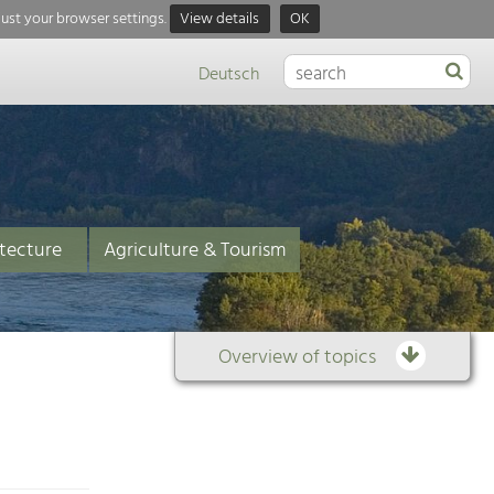
just your browser settings.
View details
OK
Deutsch
tecture
Agriculture & Tourism
Overview of topics
Overview
of