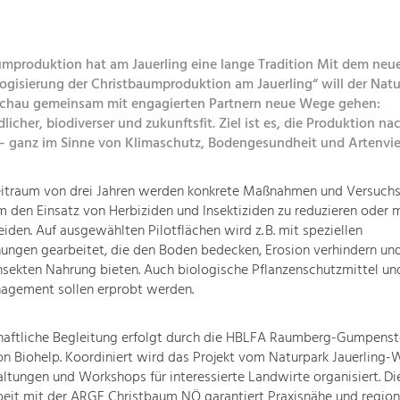
umproduktion hat am Jauerling eine lange Tradition Mit dem ne
logisierung der Christbaumproduktion am Jauerling“ will der Nat
chau gemeinsam mit engagierten Partnern neue Wege gehen:
icher, biodiverser und zukunftsfit. Ziel ist es, die Produktion na
 – ganz im Sinne von Klimaschutz, Bodengesundheit und Artenviel
eitraum von drei Jahren werden konkrete Maßnahmen und Versuch
 den Einsatz von Herbiziden und Insektiziden zu reduzieren oder 
iden. Auf ausgewählten Pilotflächen wird z. B. mit speziellen
ungen gearbeitet, die den Boden bedecken, Erosion verhindern un
Insekten Nahrung bieten. Auch biologische Pflanzenschutzmittel un
agement sollen erprobt werden.
haftliche Begleitung erfolgt durch die HBLFA Raumberg-Gumpenst
on Biohelp. Koordiniert wird das Projekt vom Naturpark Jauerling-
ltungen und Workshops für interessierte Landwirte organisiert. Di
it mit der ARGE Christbaum NÖ garantiert Praxisnähe und region