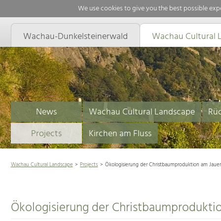
We use cookies to give you the best possible expe
Wachau-Dunkelsteinerwald
Wachau Cultural 
News
Wachau Cultural Landscape
Rüc
Projects
Kirchen am Fluss
Wachau Cultural Landscape
Projects
Ökologisierung der Christbaumproduktion am Jauer
Ökologisierung der Christbaumproduktio