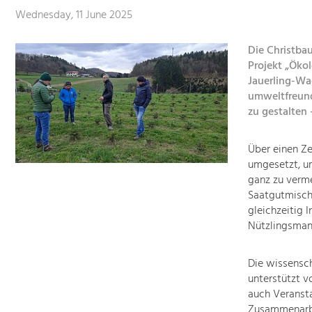
Wednesday, 11 June 2025
Die Christba
Projekt „Öko
Jauerling-Wa
umweltfreundl
zu gestalten
Über einen Z
umgesetzt, um
ganz zu verme
Saatgutmisch
gleichzeitig 
Nützlingsman
Die wissensc
unterstützt v
auch Veransta
Zusammenarbe