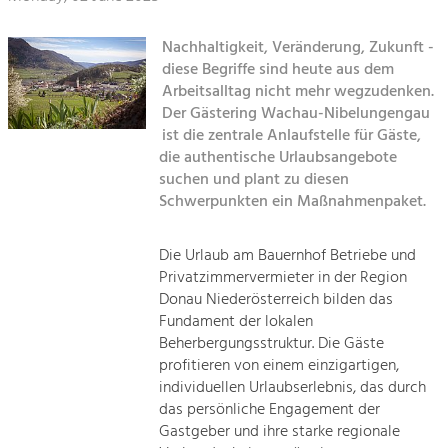
Kirchen am Fluss
Managing and Caring for the Cultural
Landscape.
Nachhaltigkeit, Veränderung, Zukunft -
Suche
Tourism
diese Begriffe sind heute aus dem
Arbeitsalltag nicht mehr wegzudenken.
Offer Development and Positioning
Impressum
Der Gästering Wachau-Nibelungengau
ist die zentrale Anlaufstelle für Gäste,
Kontakt
Art & Culture
die authentische Urlaubsangebote
suchen und plant zu diesen
Crafts, Science and Research.
Schwerpunkten ein Maßnahmenpaket.
Social Affairs, Education
Die Urlaub am Bauernhof Betriebe und
& Identity
Privatzimmervermieter in der Region
Equality, Youth and Integration.
Donau Niederösterreich bilden das
Fundament der lokalen
Mobility & Energy
Beherbergungsstruktur. Die Gäste
Climate Change, Public Transport and
profitieren von einem einzigartigen,
Renewable Energy.
individuellen Urlaubserlebnis, das durch
das persönliche Engagement der
Economy
Gastgeber und ihre starke regionale
Increase in Regional Value Added.