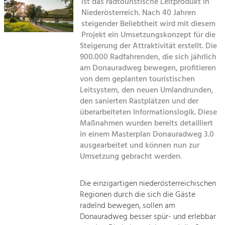
Kirchen am Fluss
ist das radtouristische Leitprodukt in
Managing and Caring for the Cultural
Landscape.
Niederösterreich. Nach 40 Jahren
steigender Beliebtheit wird mit diesem
Suche
Tourism
Projekt ein Umsetzungskonzept für die
Steigerung der Attraktivität erstellt. Die
Offer Development and Positioning
Impressum
900.000 Radfahrenden, die sich jährlich
am Donauradweg bewegen, profitieren
Kontakt
Art & Culture
von dem geplanten touristischen
Leitsystem, den neuen Umlandrunden,
Crafts, Science and Research.
den sanierten Rastplätzen und der
überarbeiteten Informationslogik. Diese
Social Affairs, Education
Maßnahmen wurden bereits detailliert
in einem Masterplan Donauradweg 3.0
& Identity
ausgearbeitet und können nun zur
Equality, Youth and Integration.
Umsetzung gebracht werden.
Mobility & Energy
Climate Change, Public Transport and
Die einzigartigen niederösterreichischen
Renewable Energy.
Regionen durch die sich die Gäste
radelnd bewegen, sollen am
Economy
Donauradweg besser spür- und erlebbar
Increase in Regional Value Added.