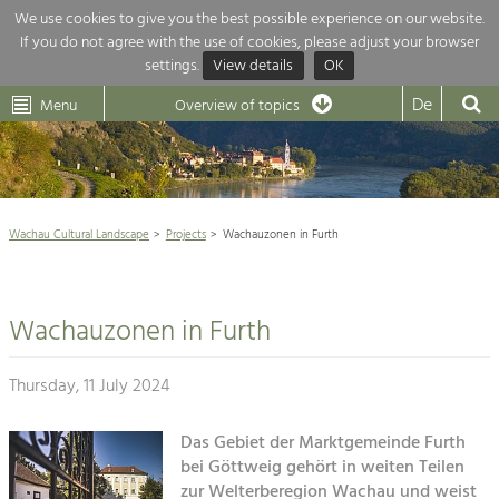
We use cookies to give you the best possible experience on our website.
If you do not agree with the use of cookies, please adjust your browser
Overview of topics
settings.
View details
OK
Wachau-
Wachau
Dunkelsteinerwald
Klima
Dunkelsteinerwald
Cultural
De
Menu
Landscape
Overview of topics
Development within our region is extremely diverse. Which is why we
News
provide you with an overview of our main topics here. For more

information, simply click on the topic to see all projects in this context.
Wachau Cultural Landscape

Wachau Cultural Landscape
Projects
Wachauzonen in Furth
Rückblick 25 Jahre Jubiläum

Nature & Landscape
Nature conservation

Conservation
Wachauzonen in Furth
Maintenance, Regulation and Further
Architecture

Development.
Building Culture
Thursday, 11 July 2024
Agriculture & Tourism
Site, Building Culture and Sustainable
Settlements.
Das Gebiet der Marktgemeinde Furth
Projects
bei Göttweig gehört in weiten Teilen
Agriculture & Forestry
zur Welterberegion Wachau und weist