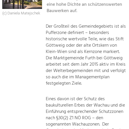
Kirchen am Fluss
Managing and Caring for the Cultural
eine hohe Dichte an schützenswerten
Landscape.
Bauwerken auf.
(c) Daniela Matejschek
Suche
Tourism
Der Großteil des Gemeindegebiets ist als
Offer Development and Positioning
Impressum
Pufferzone definiert – besonders
historische wertvolle Teile, wie das Stift
Kontakt
Art & Culture
Göttweig oder der alte Ortskern von
Klein-Wien sind als Kernzone markiert.
Crafts, Science and Research.
Die Marktgemeinde Furth bei Göttweig
arbeitet seit dem Jahr 2015 aktiv im Kreis
Social Affairs, Education
der Welterbegemeinden mit und verfolgt
so auch die im Managementplan
& Identity
festgelegten Ziele.
Equality, Youth and Integration.
Mobility & Energy
Eines davon ist der Schutz des
Climate Change, Public Transport and
baukulturellen Erbes der Wachau und die
Renewable Energy.
Einführung entsprechender Schutzzonen
nach §30(2) Z1 NÖ ROG – den
Economy
sogenannten Wachauzonen. Der
Increase in Regional Value Added.