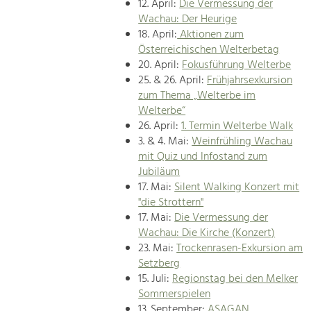
12. April:
Die Vermessung der
Wachau: Der Heurige
18. April:
Aktionen zum
Österreichischen Welterbetag
20. April:
Fokusführung Welterbe
25. & 26. April:
Frühjahrsexkursion
zum Thema „Welterbe im
Welterbe“
26. April:
1. Termin Welterbe Walk
3. & 4. Mai:
Weinfrühling Wachau
mit Quiz und Infostand zum
Jubiläum
17. Mai:
Silent Walking Konzert mit
"die Strottern"
17. Mai:
Die Vermessung der
Wachau: Die Kirche (Konzert)
23. Mai:
Trockenrasen-Exkursion am
Setzberg
15. Juli:
Regionstag bei den Melker
Sommerspielen
13. September:
ASAGAN