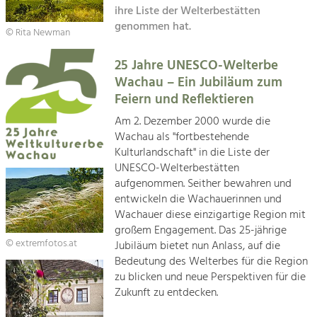
Kirchen am Fluss
Managing and Caring for the Cultural
ihre Liste der Welterbestätten
Landscape.
genommen hat.
© Rita Newman
Suche
Tourism
25 Jahre UNESCO-Welterbe
Offer Development and Positioning
Impressum
Wachau – Ein Jubiläum zum
Feiern und Reflektieren
Kontakt
Art & Culture
Am 2. Dezember 2000 wurde die
Crafts, Science and Research.
Wachau als "fortbestehende
Kulturlandschaft" in die Liste der
UNESCO-Welterbestätten
Social Affairs, Education
aufgenommen. Seither bewahren und
& Identity
entwickeln die Wachauerinnen und
Equality, Youth and Integration.
Wachauer diese einzigartige Region mit
großem Engagement. Das 25-jährige
Mobility & Energy
© extremfotos.at
Jubiläum bietet nun Anlass, auf die
Climate Change, Public Transport and
Bedeutung des Welterbes für die Region
Renewable Energy.
zu blicken und neue Perspektiven für die
Zukunft zu entdecken.
Economy
Increase in Regional Value Added.