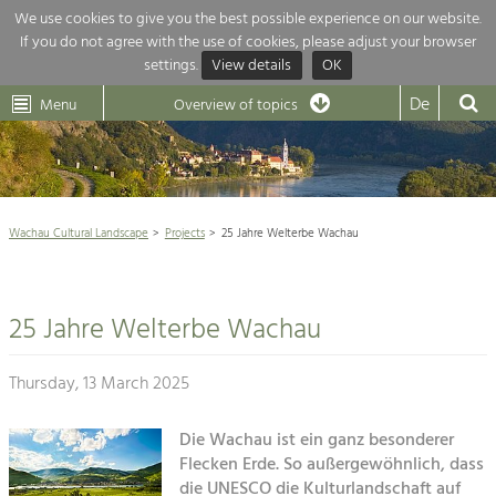
We use cookies to give you the best possible experience on our website.
If you do not agree with the use of cookies, please adjust your browser
Overview of topics
settings.
View details
OK
Wachau-
Wachau
Dunkelsteinerwald
Klima
Dunkelsteinerwald
Cultural
De
Menu
Landscape
Overview of topics
Development within our region is extremely diverse. Which is why we
News
provide you with an overview of our main topics here. For more

information, simply click on the topic to see all projects in this context.
Wachau Cultural Landscape

Wachau Cultural Landscape
Projects
25 Jahre Welterbe Wachau
Rückblick 25 Jahre Jubiläum

Nature & Landscape
Nature conservation

Conservation
25 Jahre Welterbe Wachau
Maintenance, Regulation and Further
Architecture

Development.
Building Culture
Thursday, 13 March 2025
Agriculture & Tourism
Site, Building Culture and Sustainable
Settlements.
Die Wachau ist ein ganz besonderer
Projects
Flecken Erde. So außergewöhnlich, dass
Agriculture & Forestry
die UNESCO die Kulturlandschaft auf