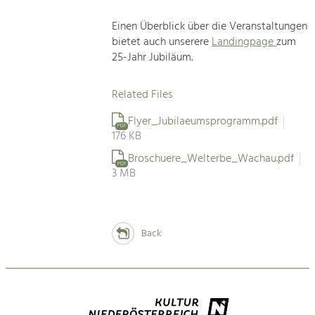
Einen Überblick über die Veranstaltungen
bietet auch unserere
Landingpage
zum
25-Jahr Jubiläum.
Related Files
Flyer_Jubilaeumsprogramm.pdf
PDF
176 KB
Broschuere_Welterbe_Wachau.pdf
PDF
3 MB
Back