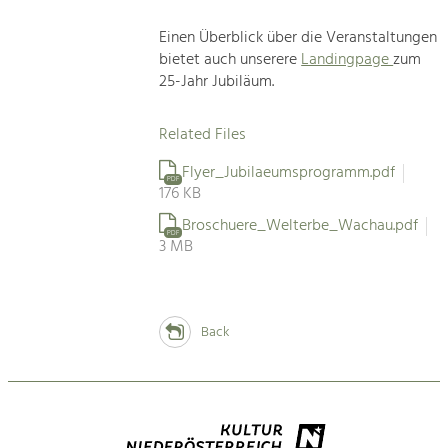
Einen Überblick über die Veranstaltungen
bietet auch unserere
Landingpage
zum
25-Jahr Jubiläum.
Related Files
Flyer_Jubilaeumsprogramm.pdf
PDF
176 KB
Broschuere_Welterbe_Wachau.pdf
PDF
3 MB
Back