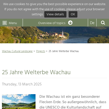
We use cookies to give you the best possible experience on our website.
If you do not agree with the use of cookies, please adjust your browser
Overview of topics
settings.
View details
OK
Wachau-
Wachau
Dunkelsteinerwald
Klima
Dunkelsteinerwald
Cultural
De
Menu
Landscape
Overview of topics
Development within our region is extremely diverse. Which is why we
News
provide you with an overview of our main topics here. For more

information, simply click on the topic to see all projects in this context.
Wachau Cultural Landscape

Wachau Cultural Landscape
Projects
25 Jahre Welterbe Wachau
Rückblick 25 Jahre Jubiläum

Nature & Landscape
Nature conservation

Conservation
25 Jahre Welterbe Wachau
Maintenance, Regulation and Further
Architecture

Development.
Building Culture
Thursday, 13 March 2025
Agriculture & Tourism
Site, Building Culture and Sustainable
Settlements.
Die Wachau ist ein ganz besonderer
Projects
Flecken Erde. So außergewöhnlich, dass
Agriculture & Forestry
die UNESCO die Kulturlandschaft auf