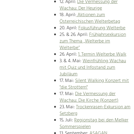
12. April:
Die Vermessung der
Wachau: Der Heurige
18. April:
Aktionen zum
Österreichischen Welterbetag
20. April:
Fokusführung Welterbe
25. & 26. April:
Frühjahrsexkursion
zum Thema „Welterbe im
Welterbe“
26. April:
1. Termin Welterbe Walk
3. & 4. Mai:
Weinfrühling Wachau
mit Quiz und Infostand zum
Jubiläum
17. Mai:
Silent Walking Konzert mit
"die Strottern"
17. Mai:
Die Vermessung der
Wachau: Die Kirche (Konzert)
23. Mai:
Trockenrasen-Exkursion am
Setzberg
15. Juli:
Regionstag bei den Melker
Sommerspielen
13. September:
ASAGAN