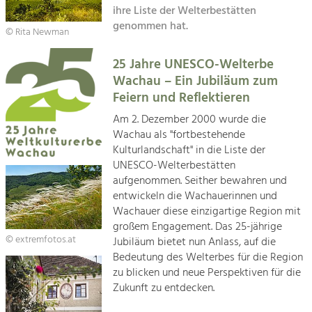
Kirchen am Fluss
Managing and Caring for the Cultural
ihre Liste der Welterbestätten
Landscape.
genommen hat.
© Rita Newman
Suche
Tourism
25 Jahre UNESCO-Welterbe
Offer Development and Positioning
Impressum
Wachau – Ein Jubiläum zum
Feiern und Reflektieren
Kontakt
Art & Culture
Am 2. Dezember 2000 wurde die
Crafts, Science and Research.
Wachau als "fortbestehende
Kulturlandschaft" in die Liste der
UNESCO-Welterbestätten
Social Affairs, Education
aufgenommen. Seither bewahren und
& Identity
entwickeln die Wachauerinnen und
Equality, Youth and Integration.
Wachauer diese einzigartige Region mit
großem Engagement. Das 25-jährige
Mobility & Energy
© extremfotos.at
Jubiläum bietet nun Anlass, auf die
Climate Change, Public Transport and
Bedeutung des Welterbes für die Region
Renewable Energy.
zu blicken und neue Perspektiven für die
Zukunft zu entdecken.
Economy
Increase in Regional Value Added.