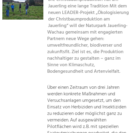
Kirchen am Fluss
Managing and Caring for the Cultural
Landscape.
Jauerling eine lange Tradition Mit dem
neuen LEADER-Projekt „Ökologisierung
Suche
der Christbaumproduktion am
Tourism
Jauerling“ will der Naturpark Jauerling-
Offer Development and Positioning
Impressum
Wachau gemeinsam mit engagierten
Partnern neue Wege gehen:
Kontakt
umweltfreundlicher, biodiverser und
Art & Culture
zukunftsfit. Ziel ist es, die Produktion
Crafts, Science and Research.
nachhaltiger zu gestalten – ganz im
Sinne von Klimaschutz,
Bodengesundheit und Artenvielfalt.
Social Affairs, Education
& Identity
Equality, Youth and Integration.
Über einen Zeitraum von drei Jahren
werden konkrete Maßnahmen und
Mobility & Energy
Versuchsanlagen umgesetzt, um den
Climate Change, Public Transport and
Einsatz von Herbiziden und Insektiziden
Renewable Energy.
zu reduzieren oder möglichst ganz zu
vermeiden. Auf ausgewählten
Economy
Pilotflächen wird z. B. mit speziellen
Increase in Regional Value Added.