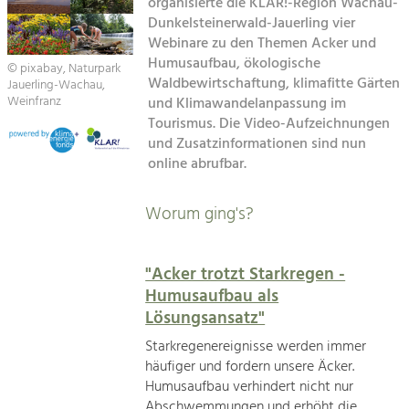
Kirchen am Fluss
organisierte die KLAR!-Region Wachau-
Managing and Caring for the Cultural
Landscape.
Dunkelsteinerwald-Jauerling vier
Webinare zu den Themen Acker und
Suche
Tourism
Humusaufbau, ökologische
© pixabay, Naturpark
Waldbewirtschaftung, klimafitte Gärten
Offer Development and Positioning
Jauerling-Wachau,
Impressum
Weinfranz
und Klimawandelanpassung im
Tourismus. Die Video-Aufzeichnungen
Kontakt
Art & Culture
und Zusatzinformationen sind nun
online abrufbar.
Crafts, Science and Research.
Worum ging's?
Social Affairs, Education
& Identity
Equality, Youth and Integration.
"Acker trotzt Starkregen -
Humusaufbau als
Mobility & Energy
Lösungsansatz"
Climate Change, Public Transport and
Renewable Energy.
Starkregenereignisse werden immer
häufiger und fordern unsere Äcker.
Economy
Humusaufbau verhindert nicht nur
Increase in Regional Value Added.
Abschwemmungen und erhöht die