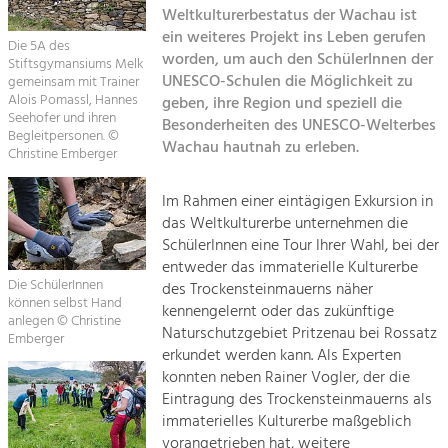
Kirchen am Fluss
Managing and Caring for the Cultural
Weltkulturerbestatus der Wachau ist
Landscape.
ein weiteres Projekt ins Leben gerufen
Die 5A des
Suche
worden, um auch den SchülerInnen der
Stiftsgymansiums Melk
Tourism
UNESCO-Schulen die Möglichkeit zu
gemeinsam mit Trainer
Offer Development and Positioning
Alois Pomassl, Hannes
geben, ihre Region und speziell die
Impressum
Seehofer und ihren
Besonderheiten des UNESCO-Welterbes
Begleitpersonen. ©
Wachau hautnah zu erleben.
Kontakt
Art & Culture
Christine Emberger
Crafts, Science and Research.
Im Rahmen einer eintägigen Exkursion in
das Weltkulturerbe unternehmen die
Social Affairs, Education
SchülerInnen eine Tour Ihrer Wahl, bei der
entweder das immaterielle Kulturerbe
& Identity
Die SchülerInnen
des Trockensteinmauerns näher
Equality, Youth and Integration.
können selbst Hand
kennengelernt oder das zukünftige
anlegen © Christine
Mobility & Energy
Naturschutzgebiet Pritzenau bei Rossatz
Emberger
erkundet werden kann. Als Experten
Climate Change, Public Transport and
Renewable Energy.
konnten neben Rainer Vogler, der die
Eintragung des Trockensteinmauerns als
Economy
immaterielles Kulturerbe maßgeblich
vorangetrieben hat, weitere
Increase in Regional Value Added.