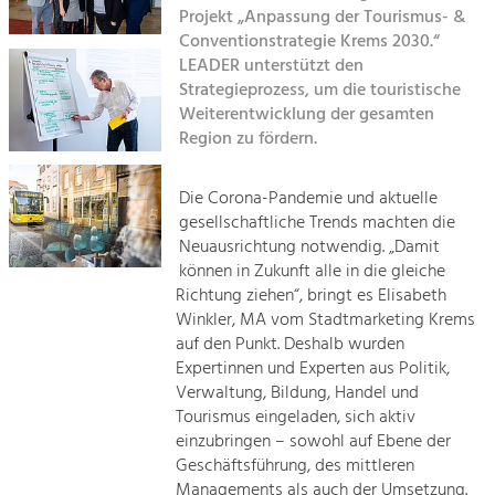
Kirchen am Fluss
Managing and Caring for the Cultural
Projekt „Anpassung der Tourismus- &
Landscape.
Conventionstrategie Krems 2030.“
Suche
LEADER unterstützt den
Tourism
Strategieprozess, um die touristische
Offer Development and Positioning
Weiterentwicklung der gesamten
Impressum
Region zu fördern.
Kontakt
Art & Culture
Die Corona-Pandemie und aktuelle
Crafts, Science and Research.
gesellschaftliche Trends machten die
Neuausrichtung notwendig. „Damit
Social Affairs, Education
können in Zukunft alle in die gleiche
Richtung ziehen“, bringt es Elisabeth
& Identity
Winkler, MA vom Stadtmarketing Krems
Equality, Youth and Integration.
auf den Punkt. Deshalb wurden
Mobility & Energy
Expertinnen und Experten aus Politik,
Verwaltung, Bildung, Handel und
Climate Change, Public Transport and
Renewable Energy.
Tourismus eingeladen, sich aktiv
einzubringen – sowohl auf Ebene der
Economy
Geschäftsführung, des mittleren
Managements als auch der Umsetzung.
Increase in Regional Value Added.