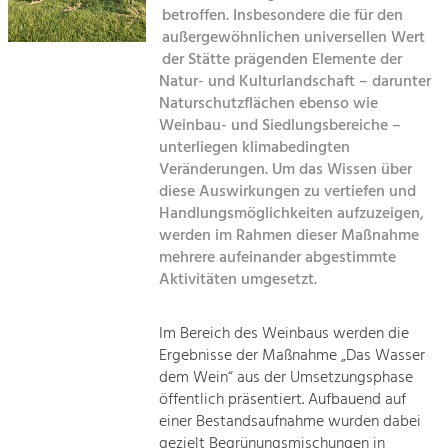
Kirchen am Fluss
Managing and Caring for the Cultural
betroffen. Insbesondere die für den
Landscape.
außergewöhnlichen universellen Wert
Suche
der Stätte prägenden Elemente der
Tourism
Natur- und Kulturlandschaft – darunter
Offer Development and Positioning
Naturschutzflächen ebenso wie
Impressum
Weinbau- und Siedlungsbereiche –
unterliegen klimabedingten
Kontakt
Art & Culture
Veränderungen. Um das Wissen über
Crafts, Science and Research.
diese Auswirkungen zu vertiefen und
Handlungsmöglichkeiten aufzuzeigen,
werden im Rahmen dieser Maßnahme
Social Affairs, Education
mehrere aufeinander abgestimmte
& Identity
Aktivitäten umgesetzt.
Equality, Youth and Integration.
Mobility & Energy
Im Bereich des Weinbaus werden die
Ergebnisse der Maßnahme „Das Wasser
Climate Change, Public Transport and
Renewable Energy.
dem Wein“ aus der Umsetzungsphase
öffentlich präsentiert. Aufbauend auf
Economy
einer Bestandsaufnahme wurden dabei
gezielt Begrünungsmischungen in
Increase in Regional Value Added.