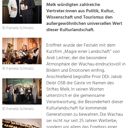
Architektur

Melk würdigten zahlreiche
Vertreter:innen aus Politik, Kultur,
Tourismus
Landwirtschaft & Tourismus
Wissenschaft und Tourismus den
Angebotsentwicklung und
außergewöhnlichen universellen Wert
Positionierung.
Projekte
© Pamela Schmatz
dieser Kulturlandschaft.
Kunst & Kultur
Kirchen am Fluss
Handwerk, Wissenschaft und Forschung.
Eröffnet wurde der Festakt mit dem
Kurzfilm „Magie einer Landschaft“ von
Andi Leitner, der die besondere
Suche
Soziales, Bildung &
Atmosphäre der Wachau eindrucksvoll in
© Pamela Schmatz
Identität
Bildern und Emotionen einfing.
Impressum
Anschließend begrüßte Prior DDr. Jakob
Gleichberechtigung, Jugend und
Integration
Deibl OSB die Gäste im Namen des
Kontakt
Mobilität & Energie
Stiftes Melk. In seinen Worten
Klimawandel, öffentlicher Verkehr und
unterstrich er die gemeinsame
erneuerbare Energie
Verantwortung, die Besonderheit dieser
Kulturlandschaft für kommende
© Pamela Schmatz
Wirtschaft
Generationen zu bewahren. Die Wachau
Steigerung regionaler Wertschöpfung
sei nicht nur seit 25 Jahren Welterbe,
sondern vor allem das Ergebnis einer