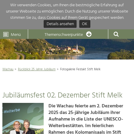
Wir verwenden Cookies, um Ihnen die bestmögliche Erfahrung auf
unserer Webseite zu ermöglichen. Durch die Nutzung unserer Webseite
Themenübersicht
stimmen Sie zu, dass Cookies auf Ihrem Gerät gespeichert werden.
Details ansehen
OK
LEADER
Wachau
Dunkelsteinerwald
Klima
Die Regionalentwicklung in unserer Region ist sehr vielfältig. Deshalb
Menü
Themenschwerpunkte
geben wir hier eine Übersicht über unsere Themenschwerpunkte. Für
Aktuelles
mehr Informationen einfach das Thema anklicken und schon werden alle

Projekte in diesem Kontext angezeigt.
Weltkulturerbe Wachau

Natur- &
Wachau
Rückblick 25 Jahre Jubiläum
Fotogalerie Festakt Stift Melk
Rückblick 25 Jahre Jubiläum

Landschaftsschutz
Pflege, Regulierung und
Fotogalerie Festakt Stift Melk
Weiterentwicklung.
Jubiläumsfest 02. Dezember Stift Melk
Baukultur
Die Vermessung der Wachau
Ortsbild, Baukultur und nachhaltiges
Welterbe Wachau erleben
Die Wachau feierte am 2. Dezember
Siedlungswesen.
2025 das 25-jährige Jubiläum ihrer
Aufnahme in die Liste der UNESCO-
Land- & Forstwirtschaft
Naturschutz

Welterbestätten. Im feierlichen
Bewirtschaftung und Pflege der
Rahmen des Kolomanisaals im Stift
Kulturlandschaft.